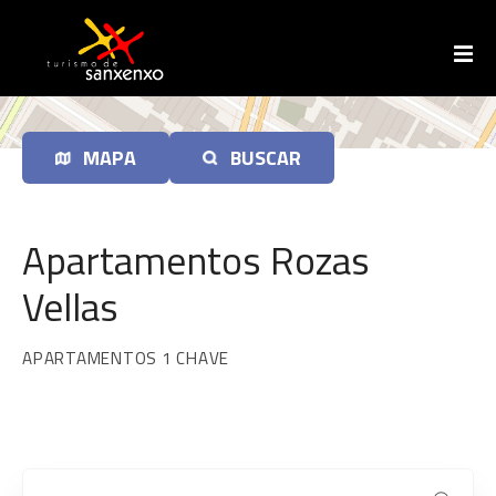
I
r
a
o
c
o
MAPA
BUSCAR
n
t
i
Apartamentos Rozas
d
o
Vellas
APARTAMENTOS 1 CHAVE