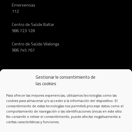
Emerxencias
112
Centro de Saúde Baltar
986 723 128
Centro de Saúde Vilalonga
986 745 767
Gestionar le consentimiento de
SÍGUENOS
las cookies
Para ofrecer las mejores experiencias, utilizamos tecnologías como las
cookies para almacenar y/o acceder a la información del dispositivo. El
consentimiento de estas tecnologías nos permitirá procesar datos como el
comportamiento de navegación o las identificaciones únicas en este sitio.
No consentir o retirar el consentimiento, puede afectar negativamente a
ciertas características y funciones.