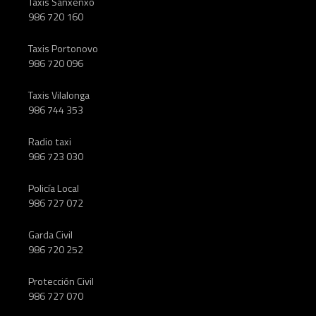
Taxis Sanxenxo
986 720 160
Taxis Portonovo
986 720 096
Taxis Vilalonga
986 744 353
Radio taxi
986 723 030
Policía Local
986 727 072
Garda Civil
986 720 252
Protección Civil
986 727 070