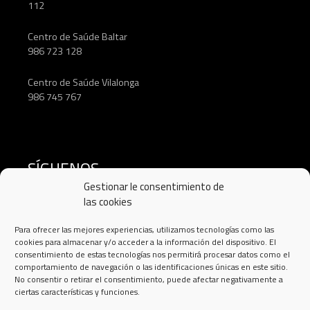
112
Centro de Saúde Baltar
986 723 128
Centro de Saúde Vilalonga
986 745 767
SÍGUENOS
Gestionar le consentimiento de
las cookies
Para ofrecer las mejores experiencias, utilizamos tecnologías como las
cookies para almacenar y/o acceder a la información del dispositivo. El
consentimiento de estas tecnologías nos permitirá procesar datos como el
comportamiento de navegación o las identificaciones únicas en este sitio.
No consentir o retirar el consentimiento, puede afectar negativamente a
ciertas características y funciones.