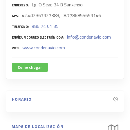
Lg. O Sear, 34 B Sanxenxo
ENDEREZO
42.402367927383, -8.7786855659146
GPS
986 74 01 35
TELÉFONO
info@condenavio.com
ENVÍE UN CORREO ELECTRÓNICO A
www.condenavio.com
WEB
Como chegar
HORARIO
MAPA DE LOCALIZACIÓN