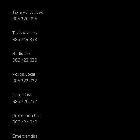
Taxis Portonovo
986 720 096
Taxis Vilalonga
986 744 353
Radio taxi
986 723 030
Policía Local
986 727 072
Garda Civil
986 720 252
Protección Civil
986 727 070
Emerxencias