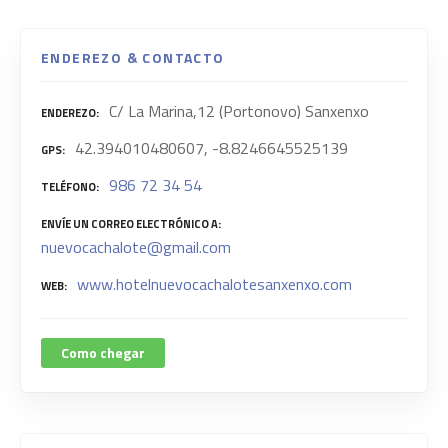
ENDEREZO & CONTACTO
C/ La Marina,12 (Portonovo) Sanxenxo
ENDEREZO
42.394010480607, -8.8246645525139
GPS
986 72 34 54
TELÉFONO
ENVÍE UN CORREO ELECTRÓNICO A
nuevocachalote@gmail.com
www.hotelnuevocachalotesanxenxo.com
WEB
Como chegar