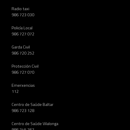
Radio taxi
986 723 030
Policía Local
986 727 072
Garda Civil
986 720 252
Protección Civil
986 727 070
Emerxencias
112
Centro de Saúde Baltar
986 723 128
Centro de Saúde Vilalonga
986 745 767