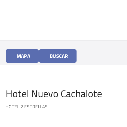
I
r
a
o
c
o
n
t
MAPA
BUSCAR
i
d
o
Hotel Nuevo Cachalote
HOTEL 2 ESTRELLAS