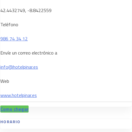
42.4432749, -8.8422559
Teléfono
986 74 34 12
Envíe un correo electrónico a
info@hotelpinar.es
Web
www.hotelpinar.es
Como chegar
HORARIO