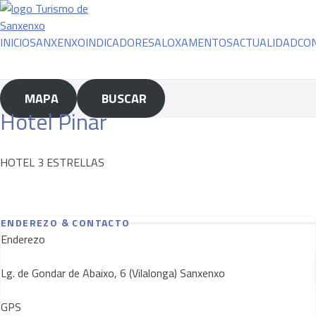
Ir
ao
contido
INICIO
SANXENXO
INDICADORES
ALOXAMENTOS
ACTUALIDAD
CO
MAPA
BUSCAR
Hotel Pinar
HOTEL 3 ESTRELLAS
ENDEREZO & CONTACTO
Enderezo
Lg. de Gondar de Abaixo, 6 (Vilalonga) Sanxenxo
GPS