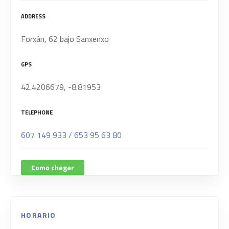
ADDRESS
Forxán, 62 bajo Sanxenxo
GPS
42.4206679, -8.81953
TELEPHONE
607 149 933 / 653 95 63 80
Como chegar
HORARIO