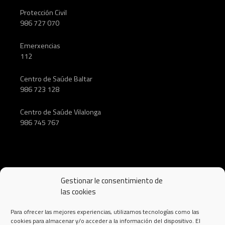
Protección Civil
986 727 070
Emerxencias
112
Centro de Saúde Baltar
986 723 128
Centro de Saúde Vilalonga
986 745 767
SÍGUENOS
Gestionar le consentimiento de
las cookies
Para ofrecer las mejores experiencias, utilizamos tecnologías como las
cookies para almacenar y/o acceder a la información del dispositivo. El