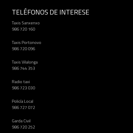
TELÉFONOS DE INTERESE
Taxis Sanxenxo
986 720 160
Taxis Portonovo
986 720 096
Taxis Vilalonga
986 744 353
Radio taxi
986 723 030
Policía Local
986 727 072
Garda Civil
986 720 252