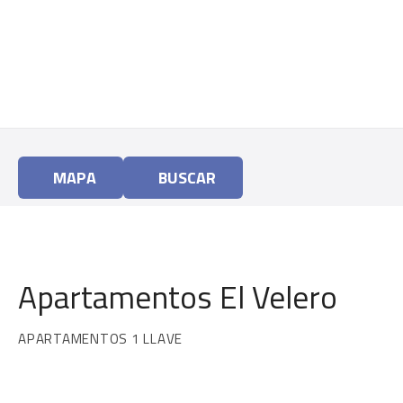
S
a
l
t
a
r
a
l
MAPA
BUSCAR
c
o
n
t
e
Apartamentos El Velero
n
i
d
APARTAMENTOS 1 LLAVE
o