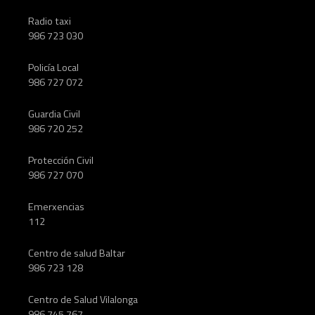
Radio taxi
986 723 030
Policía Local
986 727 072
Guardia Civil
986 720 252
Protección Civil
986 727 070
Emerxencias
112
Centro de salud Baltar
986 723 128
Centro de Salud Vilalonga
986 745 767