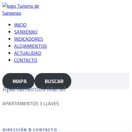
Saltar
al
contenido
INICIO
SANXENXO
INDICADORES
ALOJAMIENTOS
ACTUALIDAD
CONTACTO
MAPA
BUSCAR
Apartamentos Marsil
APARTAMENTOS 3 LLAVES
DIRECCIÓN & CONTACTO