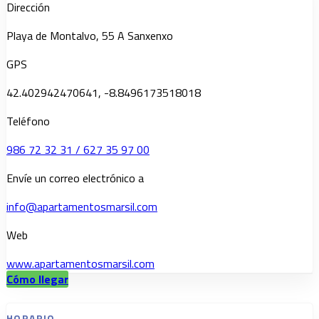
Dirección
Playa de Montalvo, 55 A Sanxenxo
GPS
42.402942470641, -8.8496173518018
Teléfono
986 72 32 31 / 627 35 97 00
Envíe un correo electrónico a
info@apartamentosmarsil.com
Web
www.apartamentosmarsil.com
Cómo llegar
HORARIO