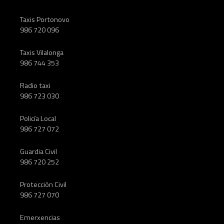
Taxis Portonovo
986 720 096
Taxis Vilalonga
986 744 353
Radio taxi
986 723 030
Policía Local
986 727 072
Guardia Civil
986 720 252
Protección Civil
986 727 070
Emerxencias