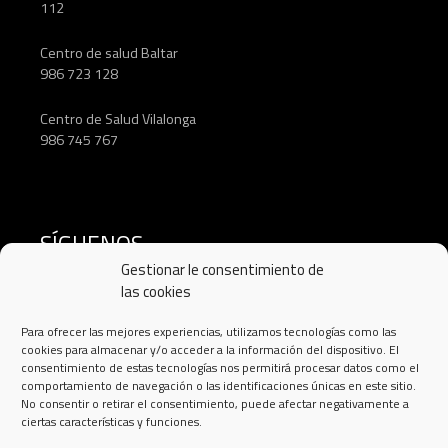
112
Centro de salud Baltar
986 723 128
Centro de Salud Vilalonga
986 745 767
SÍGUENOS
Gestionar le consentimiento de
las cookies
Para ofrecer las mejores experiencias, utilizamos tecnologías como las
cookies para almacenar y/o acceder a la información del dispositivo. El
consentimiento de estas tecnologías nos permitirá procesar datos como el
comportamiento de navegación o las identificaciones únicas en este sitio.
No consentir o retirar el consentimiento, puede afectar negativamente a
ciertas características y funciones.