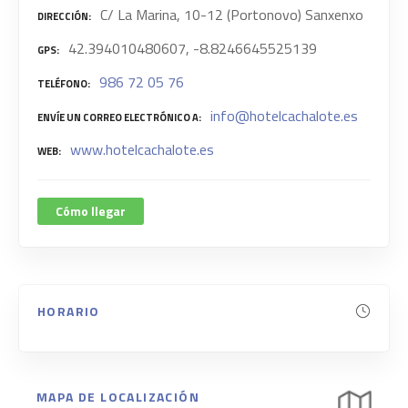
C/ La Marina, 10-12 (Portonovo) Sanxenxo
DIRECCIÓN
42.394010480607, -8.8246645525139
GPS
986 72 05 76
TELÉFONO
info@hotelcachalote.es
ENVÍE UN CORREO ELECTRÓNICO A
www.hotelcachalote.es
WEB
Cómo llegar
HORARIO
MAPA DE LOCALIZACIÓN