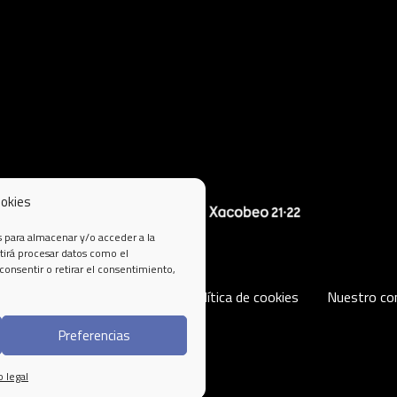
ookies
s para almacenar y/o acceder a la
tirá procesar datos como el
consentir o retirar el consentimiento,
al
Política de privacidad
Política de cookies
Nuestro c
Preferencias
o legal