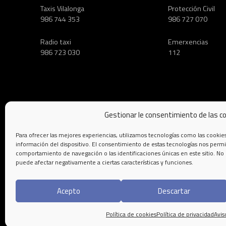
Taxis Vilalonga
Protección Civil
986 744 353
986 727 070
Radio taxi
Emerxencias
986 723 030
112
Gestionar le consentimiento de las c
Para ofrecer las mejores experiencias, utilizamos tecnologías como las cookie
información del dispositivo. El consentimiento de estas tecnologías nos permi
comportamiento de navegación o las identificaciones únicas en este sitio. No 
puede afectar negativamente a ciertas características y funciones.
Aviso leg
Acepto
Descartar
Política de cookies
Política de privacidad
Avis