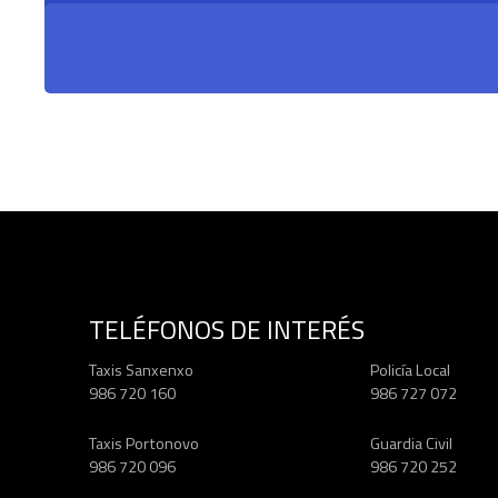
TELÉFONOS DE INTERÉS
Taxis Sanxenxo
Policía Local
986 720 160
986 727 072
Taxis Portonovo
Guardia Civil
986 720 096
986 720 252