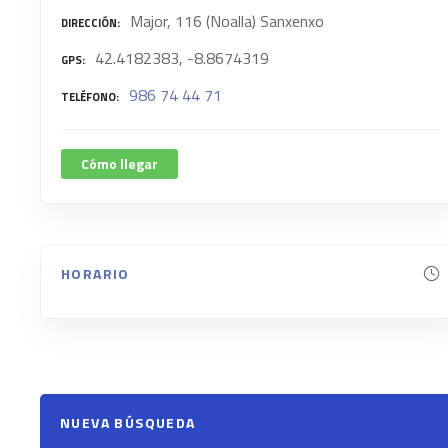
Major, 116 (Noalla) Sanxenxo
DIRECCIÓN
42.4182383, -8.8674319
GPS
986 74 44 71
TELÉFONO
Cómo llegar
HORARIO
NUEVA BÚSQUEDA