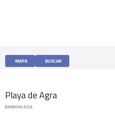
a
r
a
l
c
o
n
t
e
n
MAPA
BUSCAR
i
d
o
Playa de Agra
BANDERA AZUL