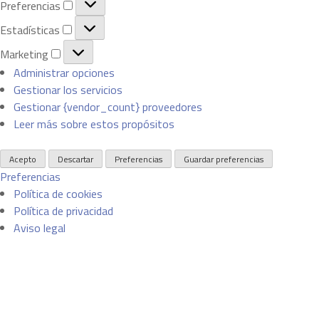
Preferencias
n
r
E
c
Estadísticas
e
s
i
M
f
Marketing
t
o
a
e
Administrar opciones
a
n
r
r
Gestionar los servicios
d
a
k
e
Gestionar {vendor_count} proveedores
í
l
e
n
Leer más sobre estos propósitos
s
t
c
t
i
i
i
Acepto
Descartar
Preferencias
Guardar preferencias
n
a
Preferencias
c
g
s
Política de cookies
a
Política de privacidad
s
Aviso legal
S
a
l
t