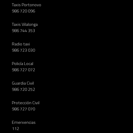
Taxis Portonovo
986 720 096
Taxis Vilalonga
986 744 353
Radio taxi
986 723 030
Policía Local
986 727 072
Guardia Civil
986 720 252
Protección Civil
986 727 070
Emerxencias
112