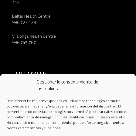
112
Baltar Health Centre
986 723 128
Vilalonga Health Centre
986 745 767
FOLLOW US
Gestionar le consentimiento de
las cookies
Para ofrecer las mejores experiencias, utilizamos tecnologías como las
cookies para almacenar y/o acceder a la información del dispositivo. El
consentimiento de estas tecnologías nos permitirá procesar datos como el
comportamiento de navegación o las identificaciones únicas en este sitio.
No consentir o retirar el consentimiento, puede afectar negativamente a
ciertas características y funciones.