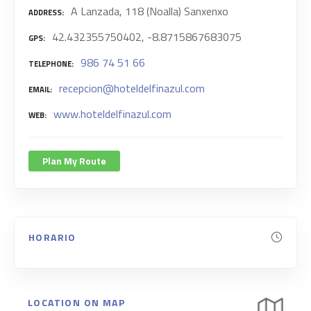
A Lanzada, 118 (Noalla) Sanxenxo
ADDRESS
42.432355750402, -8.8715867683075
GPS
986 74 51 66
TELEPHONE
recepcion@hoteldelfinazul.com
EMAIL
www.hoteldelfinazul.com
WEB
Plan My Route
HORARIO
LOCATION ON MAP