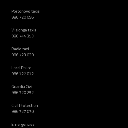
Portonovo taxis
986 720 096
Vilalonga taxis
986 744 353
Radio taxi
986 723 030
Local Police
986 727 072
Guardia Civil
986 720 252
Civil Protection
986 727 070
Emergencies