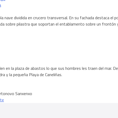
a
sola nave dividida en crucero transversal. En su fachada destaca el 
ada sobre pilastra que soportan el entablamento sobre un frontón 
en en la plaza de abastos lo que sus hombres les traen del mar. D
ra y la pequeña Playa de Caneliñas.
ortonovo Sanxenxo
nte