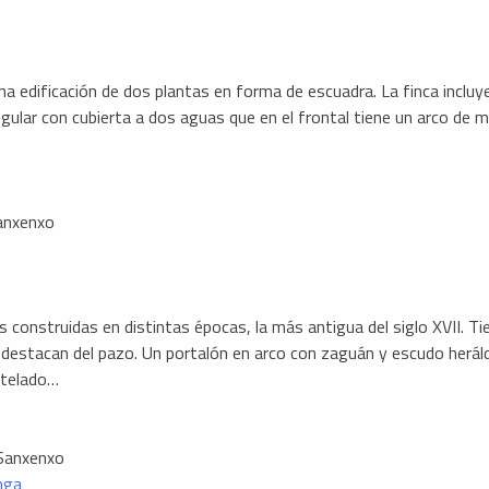
una edificación de dos plantas en forma de escuadra. La finca incluye
angular con cubierta a dos aguas que en el frontal tiene un arco de
Sanxenxo
 construidas en distintas épocas, la más antigua del siglo XVII. T
destacan del pazo. Un portalón en arco con zaguán y escudo heráldi
ntelado…
 Sanxenxo