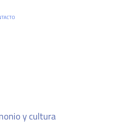
NTACTO
aquí y recorre nuestro pat
monio y cultura