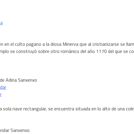
gen en el culto pagano a la diosa Minerva que al cristianizarse se ll
emplo se construyó sobre otro románico del año 1170 del que se con
 de Adina Sanxenxo
r
na sola nave rectangular, se encuentra situada en lo alto de una coli
ondar Sanxenxo