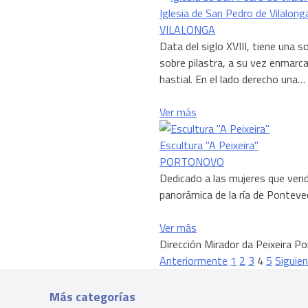
Iglesia de San Pedro de Vilalong
VILALONGA
Data del siglo XVIII, tiene una 
sobre pilastra, a su vez enmarc
hastial. En el lado derecho una…
Ver más
Escultura "A Peixeira"
PORTONOVO
Dedicado a las mujeres que vend
panorámica de la ría de Ponteved
Ver más
Dirección
Mirador da Peixeira P
Navegación
Anteriormente
1
2
3
4
5
Siguie
de
los
Más categorías