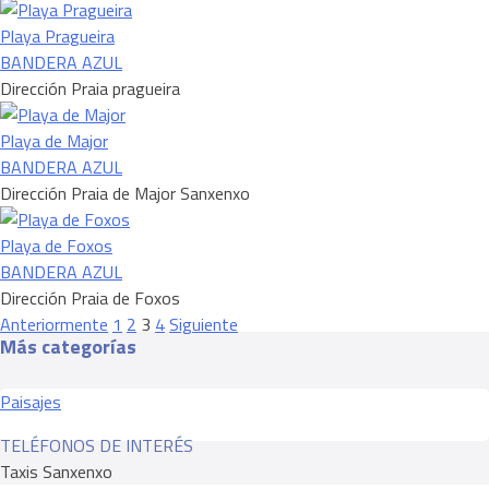
Playa Pragueira
BANDERA AZUL
Dirección
Praia pragueira
Playa de Major
BANDERA AZUL
Dirección
Praia de Major Sanxenxo
Playa de Foxos
BANDERA AZUL
Dirección
Praia de Foxos
Navegación
Anteriormente
1
2
3
4
Siguiente
Más categorías
de
los
puestos
Paisajes
TELÉFONOS DE INTERÉS
Taxis Sanxenxo