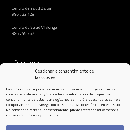
Centro de salud Baltar
986 723 128
Centro de Salud Vilalonga
986 745 767
SÍGUENOS
Gestionar le consentimiento de
las cookies
Para ofrecer las mejores experiencias, utilizamos tecnologías como las
cookies para almacenar y/o acceder a la información del dispositivo. El
consentimiento de estas tecnologías nos permitirá procesar datos como el
comportamiento de navegación o las identificaciones únicas en este sitio.
No consentir o retirar el consentimiento, puede afectar negativamente a
ciertas características y funciones.