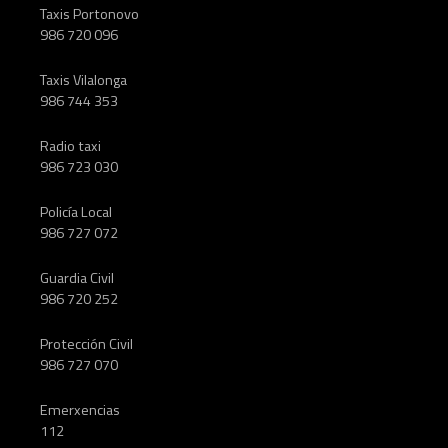
o
Taxis Portonovo
s
986 720 096
Taxis Vilalonga
986 744 353
Radio taxi
986 723 030
Policía Local
986 727 072
Guardia Civil
986 720 252
Protección Civil
986 727 070
Emerxencias
112