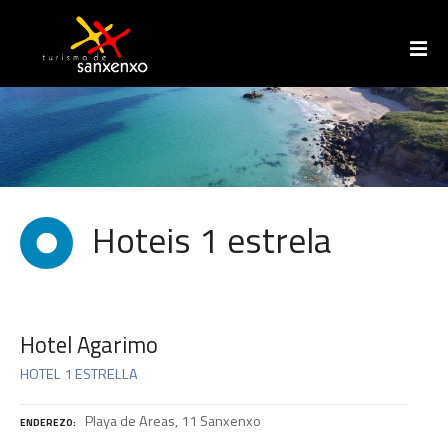
I
r
a
o
c
o
n
t
i
Hoteis 1 estrela
d
o
Hotel Agarimo
HOTEL 1 ESTRELLA
Playa de Areas, 11 Sanxenxo
ENDEREZO