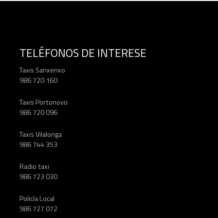
u
e
TELÉFONOS DE INTERESE
s
Taxis Sanxenxo
t
986 720 160
o
Taxis Portonovo
s
986 720 096
Taxis Vilalonga
986 744 353
Radio taxi
986 723 030
Policía Local
986 727 072