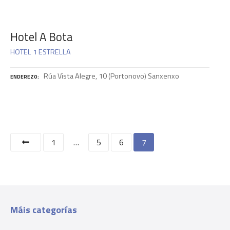
Hotel A Bota
HOTEL 1 ESTRELLA
Rúa Vista Alegre, 10 (Portonovo) Sanxenxo
ENDEREZO
N
1
…
5
6
7
a
v
e
Máis categorías
g