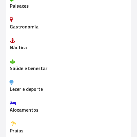
Paisaxes
i
ó
Gastronomía
n
d
Náutica
e
Saúde e benestar
l
o
Lecer e deporte
s
p
Aloxamentos
u
Praias