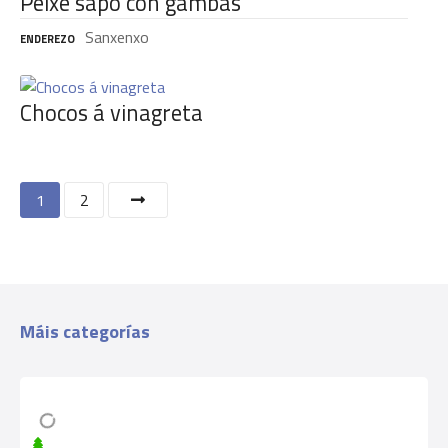
Peixe sapo con gambas
Sanxenxo
ENDEREZO
Chocos á vinagreta
N
1
2
a
v
e
Máis categorías
g
a
c