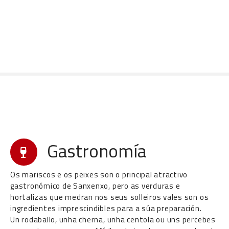
I
r
a
o
c
o
n
t
i
d
o
Gastronomía
Os mariscos e os peixes son o principal atractivo
gastronómico de Sanxenxo, pero as verduras e
hortalizas que medran nos seus solleiros vales son os
ingredientes imprescindibles para a súa preparación.
Un rodaballo, unha cherna, unha centola ou uns percebes