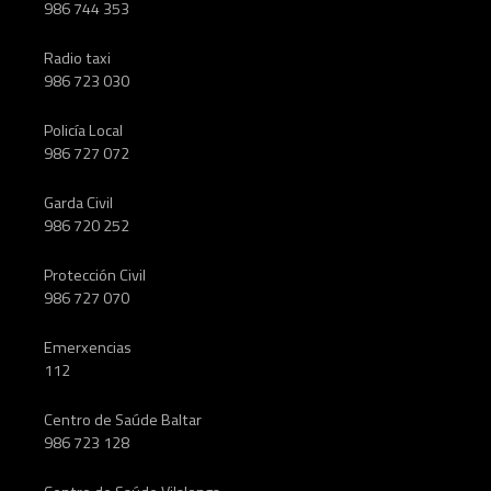
986 744 353
Radio taxi
986 723 030
Policía Local
986 727 072
Garda Civil
986 720 252
Protección Civil
986 727 070
Emerxencias
112
Centro de Saúde Baltar
986 723 128