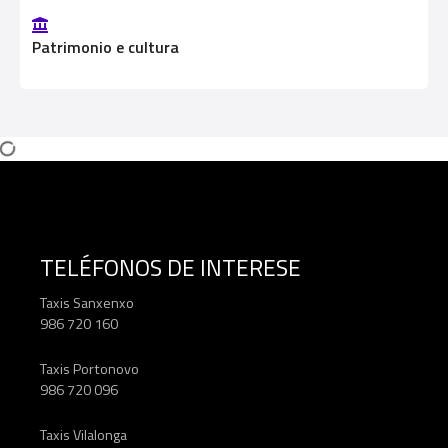
e
s
Patrimonio e cultura
t
o
s
TELÉFONOS DE INTERESE
Taxis Sanxenxo
986 720 160
Taxis Portonovo
986 720 096
Taxis Vilalonga